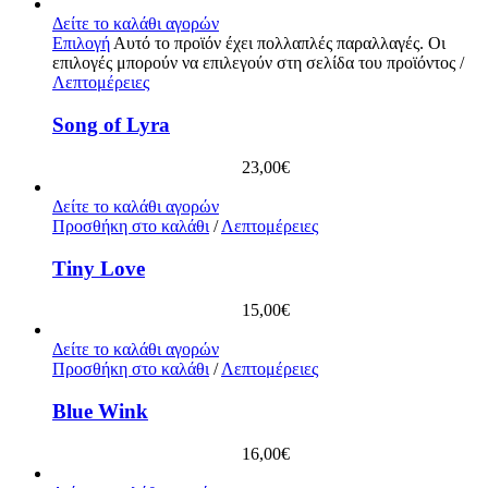
Δείτε το καλάθι αγορών
Επιλογή
Αυτό το προϊόν έχει πολλαπλές παραλλαγές. Οι
επιλογές μπορούν να επιλεγούν στη σελίδα του προϊόντος
/
Λεπτομέρειες
Song of Lyra
23,00
€
Δείτε το καλάθι αγορών
Προσθήκη στο καλάθι
/
Λεπτομέρειες
Tiny Love
15,00
€
Δείτε το καλάθι αγορών
Προσθήκη στο καλάθι
/
Λεπτομέρειες
Blue Wink
16,00
€