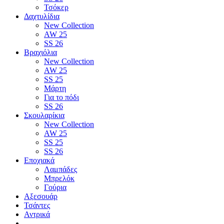
Τσόκερ
Δαχτυλίδια
New Collection
AW 25
SS 26
Βραχιόλια
New Collection
AW 25
SS 25
Μάρτη
Για το πόδι
SS 26
Σκουλαρίκια
New Collection
AW 25
SS 25
SS 26
Εποχιακά
Λαμπάδες
Μπρελόκ
Γούρια
Αξεσουάρ
Τσάντες
Αντρικά