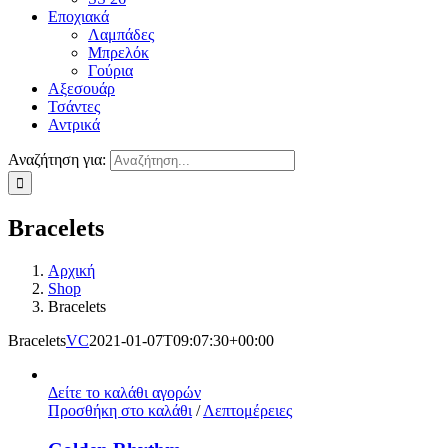
Εποχιακά
Λαμπάδες
Μπρελόκ
Γούρια
Αξεσουάρ
Τσάντες
Αντρικά
Αναζήτηση για:
Bracelets
Αρχική
Shop
Bracelets
Bracelets
VC
2021-01-07T09:07:30+00:00
Δείτε το καλάθι αγορών
Προσθήκη στο καλάθι
/
Λεπτομέρειες