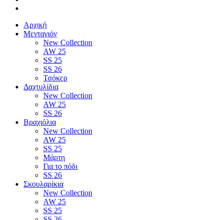
Αρχική
Μενταγιόν
New Collection
AW 25
SS 25
SS 26
Τσόκερ
Δαχτυλίδια
New Collection
AW 25
SS 26
Βραχιόλια
New Collection
AW 25
SS 25
Μάρτη
Για το πόδι
SS 26
Σκουλαρίκια
New Collection
AW 25
SS 25
SS 26