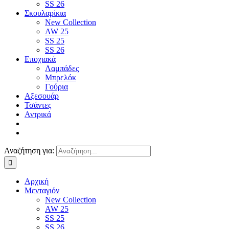
SS 26
Σκουλαρίκια
New Collection
AW 25
SS 25
SS 26
Εποχιακά
Λαμπάδες
Μπρελόκ
Γούρια
Αξεσουάρ
Τσάντες
Αντρικά
Αναζήτηση για:
Αρχική
Μενταγιόν
New Collection
AW 25
SS 25
SS 26