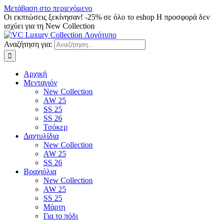
Μετάβαση στο περιεχόμενο
Οι εκπτώσεις ξεκίνησαν! -25% σε όλο το eshop Η προσφορά δεν
ισχύει για τη New Collection
Αναζήτηση για:
Αρχική
Μενταγιόν
New Collection
AW 25
SS 25
SS 26
Τσόκερ
Δαχτυλίδια
New Collection
AW 25
SS 26
Βραχιόλια
New Collection
AW 25
SS 25
Μάρτη
Για το πόδι