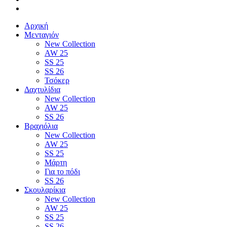
Αρχική
Μενταγιόν
New Collection
AW 25
SS 25
SS 26
Τσόκερ
Δαχτυλίδια
New Collection
AW 25
SS 26
Βραχιόλια
New Collection
AW 25
SS 25
Μάρτη
Για το πόδι
SS 26
Σκουλαρίκια
New Collection
AW 25
SS 25
SS 26