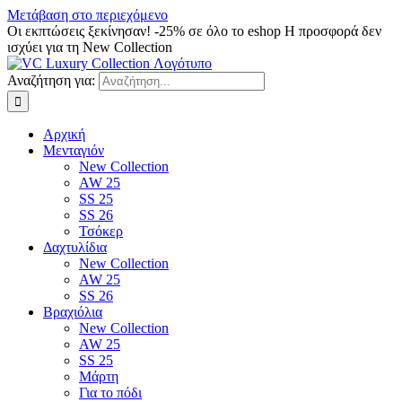
Μετάβαση στο περιεχόμενο
Οι εκπτώσεις ξεκίνησαν! -25% σε όλο το eshop Η προσφορά δεν
ισχύει για τη New Collection
Αναζήτηση για:
Αρχική
Μενταγιόν
New Collection
AW 25
SS 25
SS 26
Τσόκερ
Δαχτυλίδια
New Collection
AW 25
SS 26
Βραχιόλια
New Collection
AW 25
SS 25
Μάρτη
Για το πόδι