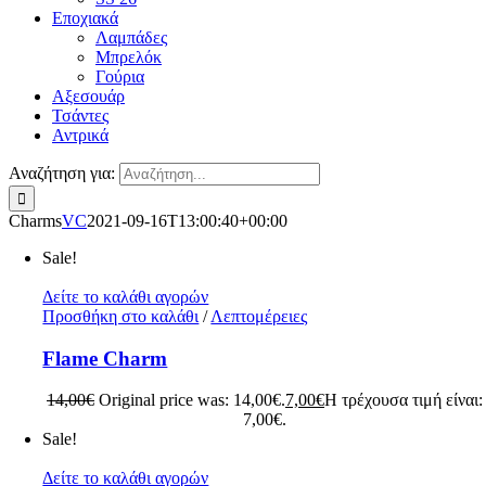
Εποχιακά
Λαμπάδες
Μπρελόκ
Γούρια
Αξεσουάρ
Τσάντες
Αντρικά
Αναζήτηση για:
Charms
VC
2021-09-16T13:00:40+00:00
Sale!
Δείτε το καλάθι αγορών
Προσθήκη στο καλάθι
/
Λεπτομέρειες
Flame Charm
14,00
€
Original price was: 14,00€.
7,00
€
Η τρέχουσα τιμή είναι:
7,00€.
Sale!
Δείτε το καλάθι αγορών