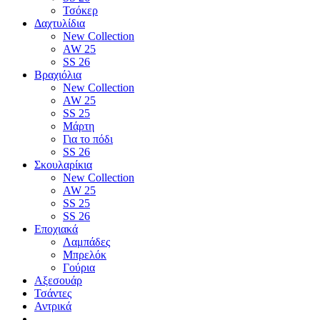
Τσόκερ
Δαχτυλίδια
New Collection
AW 25
SS 26
Βραχιόλια
New Collection
AW 25
SS 25
Μάρτη
Για το πόδι
SS 26
Σκουλαρίκια
New Collection
AW 25
SS 25
SS 26
Εποχιακά
Λαμπάδες
Μπρελόκ
Γούρια
Αξεσουάρ
Τσάντες
Αντρικά