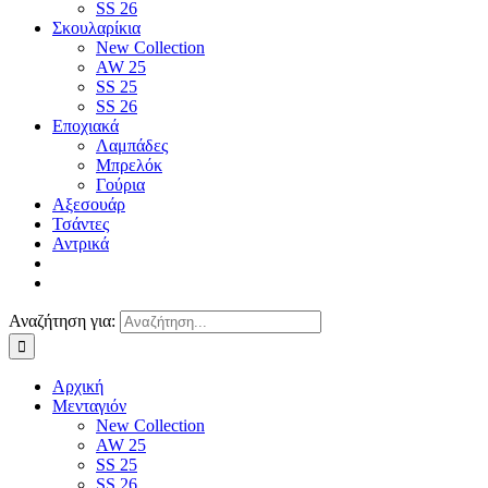
SS 26
Σκουλαρίκια
New Collection
AW 25
SS 25
SS 26
Εποχιακά
Λαμπάδες
Μπρελόκ
Γούρια
Αξεσουάρ
Τσάντες
Αντρικά
Αναζήτηση για:
Αρχική
Μενταγιόν
New Collection
AW 25
SS 25
SS 26